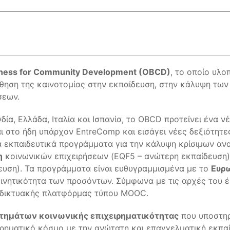
ness for Community Development (OBCD)
, το οποίο υλ
θηση της καινοτομίας στην εκπαίδευση, στην κάλυψη τω
σεων.
α, Ελλάδα, Ιταλία και Ισπανία, το OBCD προτείνει ένα νέ
ι στο ήδη υπάρχον EntreComp και εισάγει νέες δεξιότητες
τά εκπαιδευτικά προγράμματα για την κάλυψη κρίσιμων α
η
κοινωνικών επιχειρήσεων (EQF5 – ανώτερη εκπαίδευση)
ευση). Τα προγράμματα είναι ευθυγραμμισμένα με το
Ευρ
κινητικότητα των προσόντων. Σύμφωνα με τις αρχές του έρ
διαδικτυακής πλατφόρμας τύπου MOOC.
τημάτων κοινωνικής επιχειρηματικότητας
που υποστηρ
ειρηματικό κόσμο με την ανώτατη και επαγγελματική εκπα