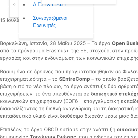
ΦΕΚ
Δ.Ε.Π & Ε.ΔΙ.Π
Συνεργαζόμενοι
15 Ιουλίου 2025
Εμφανίσεις: 135
Ερευνητές
Βαρκελώνη, Ισπανία, 28 Μαΐου 2025 – Το έργο
Open Busi
από το πρόγραμμα Erasmus+ της ΕΕ, στοχεύει στην προώ
εργασίας και στην ενδυνάμωση των κοινωνικών επιχειρή
Βασισμένο σε έρευνες που πραγματοποιήθηκαν σε Φινλανδί
επιχειρηματικότητα – το
SEntreComp
– το οποίο βασίζετα
βάση αυτό το νέο πλαίσιο, το έργο ανέπτυξε δύο αρθρω
επιχειρήσεων: το ένα απευθύνεται σε
διοικητικά στελέχ
κοινωνικών επιχειρήσεων (EQF6 – επαγγελματική εκπαίδ
διασφαλίζοντας τη διεθνή αναγνώριση και τη διακρατική 
εκπαιδευτικό υλικό είναι διαθέσιμο δωρεάν μέσω μιας 
Επιπλέον, το έργο OBCD εστίασε στην ανάπτυξη
οικοσυσ
δημιουργίας
Τριγώνων Γνώσης
, που συνδέουν τον επιχ